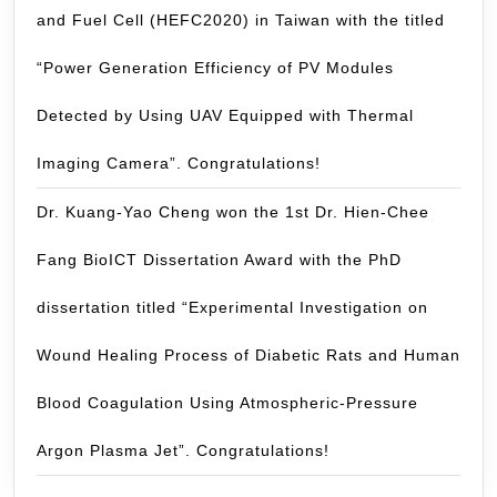
探
and Fuel Cell (HEFC2020) in Taiwan with the titled
討
“Power Generation Efficiency of PV Modules
醫
療
Detected by Using UAV Equipped with Thermal
用
常
Imaging Camera”. Congratulations!
壓
Dr. Kuang-Yao Cheng won the 1st Dr. Hien-Chee
電
漿
Fang BioICT Dissertation Award with the PhD
源
與
dissertation titled “Experimental Investigation on
生
Wound Healing Process of Diabetic Rats and Human
物
分
Blood Coagulation Using Atmospheric-Pressure
子
交
Argon Plasma Jet”. Congratulations!
互