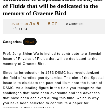
of Fluids that will be dedicated to the
memory of Graeme Bird
2018
吳
2018 年 10 月 6 日
吳 宗信
0 Comment
年
宗
下午 11:34
10
信
月
Categories:
News
6
日
Prof. Jong-Shinn Wu is invited to contribute to a Special
Issue of Physics of Fluids that will be dedicated to the
memory of Graeme Bird.
Since its introduction in 1963 DSMC has revolutionized
the field of rarefied gas dynamics. The aim of the Special
Issue is to elucidate the past and illuminate the future of
DSMC. As a leading figure in the field you recognize the
challenges that have been overcome and the advances
that have been achieved during this time, which is why
you have been selected to contribute a paper for