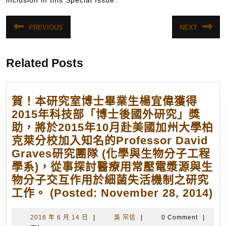
inclusion in this Special Issue.
文
PREVIOUS
NEXT
Previous
Next
章
post:
post:
導
Related Posts
覽
賀！本研究室博士畢業生楊宜偉獲得
2015年科技部「博士後國外研究」獎
助，將於2015年10月赴美國加州大學柏
克萊分校加入知名的Professor David
Graves研究團隊 (化學與生物分子工程
學系)，從事探討醫療用常壓電漿源與生
物分子交互作用於細菌失活機制之研究
賀
工作。 (Posted: November 28, 2014)
本
研
2018
吳
2018 年 6 月 14 日
|
吳 宗信
|
0 Comment
|