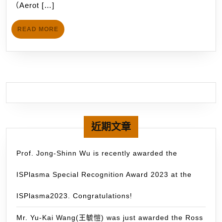
of
（Aerot […]
give
加
application!
a
州
READ
READ MORE
lecture
大
MORE
invited
學
by
柏
PanSci
克
泛
萊
科
分
學
校
about
近期文章
加
Hybrid
入
Rocket
知
Prof. Jong-Shinn Wu is recently awarded the
in
名
ISPlasma Special Recognition Award 2023 at the
Taipei
的
on
Pr
ISPlasma2023. Congratulations!
November
Da
26,
Gr
Mr. Yu-Kai Wang(王毓愷) was just awarded the Ross