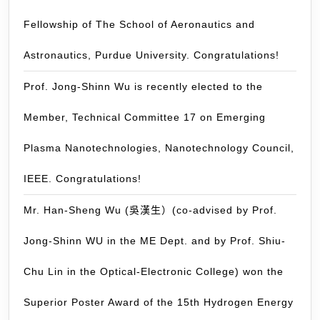
2014
研
Fellowship of The School of Aeronautics and
(Posted:
究
November
團
Astronautics, Purdue University. Congratulations!
19,
隊
2014)
(
Prof. Jong-Shinn Wu is recently elected to the
學
Member, Technical Committee 17 on Emerging
與
生
Plasma Nanotechnologies, Nanotechnology Council,
物
分
IEEE. Congratulations!
子
Mr. Han-Sheng Wu (吳漢生）(co-advised by Prof.
工
程
Jong-Shinn WU in the ME Dept. and by Prof. Shiu-
學
系
Chu Lin in the Optical-Electronic College) won the
從
Superior Poster Award of the 15th Hydrogen Energy
事