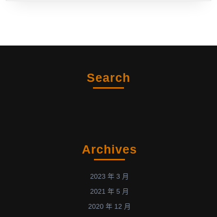
作
用
於
細
菌
失
Search
活
機
制
之
研
究
Archives
工
作
2023 年 3 月
(P
N
2021 年 5 月
28
2020 年 12 月