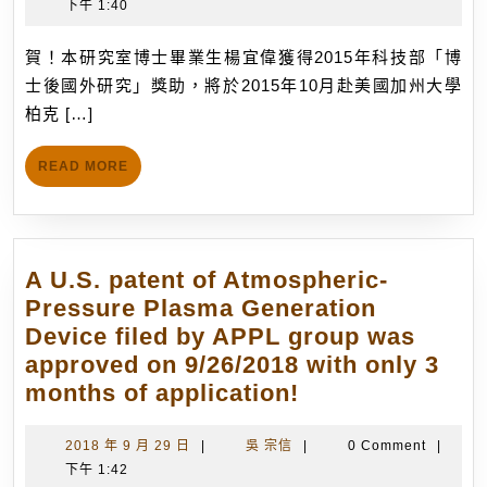
年
宗
下午 1:40
究
6
信
室
月
賀！本研究室博士畢業生楊宜偉獲得2015年科技部「博
博
14
士後國外研究」獎助，將於2015年10月赴美國加州大學
士
日
柏克 […]
畢
業
READ
READ MORE
生
MORE
楊
宜
偉
A U.S. patent of Atmospheric-
獲
Pressure Plasma Generation
得
Device filed by APPL group was
20
approved on 9/26/2018 with only 3
年
A
months of application!
科
U.S.
技
patent
2018
吳
2018 年 9 月 29 日
|
吳 宗信
|
0 Comment
|
部
年
宗
下午 1:42
of