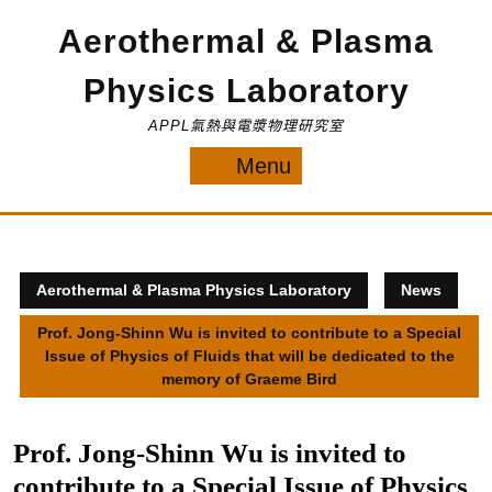
Skip
Aerothermal & Plasma
to
content
Physics Laboratory
APPL氣熱與電漿物理研究室
Menu
Menu
Aerothermal & Plasma Physics Laboratory
News
Prof. Jong-Shinn Wu is invited to contribute to a Special
Issue of Physics of Fluids that will be dedicated to the
memory of Graeme Bird
Prof. Jong-Shinn Wu is invited to
contribute to a Special Issue of Physics