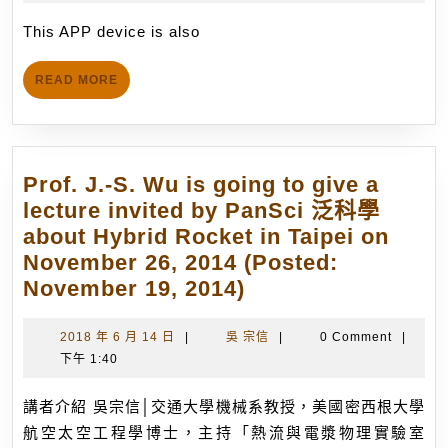
「
9
信
Atmospheric-
士
月
This APP device is also
Pressure
29
後
Plasma
日
國
READ
READ MORE
Generation
MORE
外
Device
研
filed
究
by
Prof. J.-S. Wu is going to give a
獎
APPL
lecture invited by PanSci 泛科學
助
group
about Hybrid Rocket in Taipei on
將
was
November 26, 2014 (Posted:
於
approved
Prof.
November 19, 2014)
20
on
J.-
年
9/26/2018
S.
2018
吳
2018 年 6 月 14 日
|
吳 宗信
|
0 Comment
|
10
with
年
宗
下午 1:40
Wu
月
only
6
信
is
赴
3
月
講者介紹 吳宗信│交通大學機械系教授，美國密西根大學
going
美
14
months
航空太空工程學博士，主持「熱流與電漿物理實驗室
to
國
日