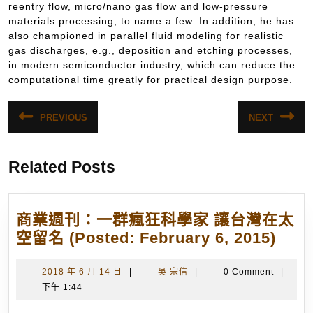
reentry flow, micro/nano gas flow and low-pressure
materials processing, to name a few. In addition, he has
also championed in parallel fluid modeling for realistic
gas discharges, e.g., deposition and etching processes,
in modern semiconductor industry, which can reduce the
computational time greatly for practical design purpose.
文
PREVIOUS
NEXT
Previous
Next
章
post:
post:
導
Related Posts
覽
商業週刊：一群瘋狂科學家 讓台灣在太
商
空留名 (Posted: February 6, 2015)
業
週
2018
吳
2018 年 6 月 14 日
|
吳 宗信
|
0 Comment
|
年
宗
下午 1:44
刊：
6
信
一