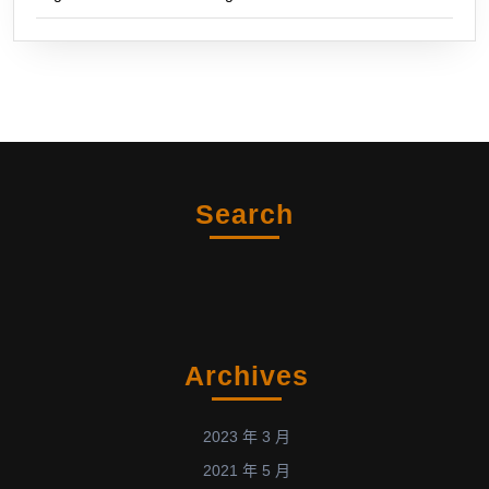
事
探
討
醫
療
用
常
壓
Search
電
漿
源
與
生
物
Archives
分
子
2023 年 3 月
交
2021 年 5 月
互