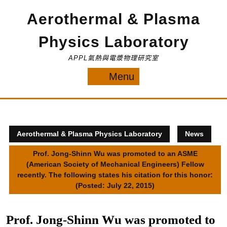
Skip
Aerothermal & Plasma
to
content
Physics Laboratory
APPL氣熱與電漿物理研究室
Menu
Menu
Aerothermal & Plasma Physics Laboratory
News
Prof. Jong-Shinn Wu was promoted to an ASME
(American Society of Mechanical Engineers) Fellow
recently. The following states his citation for this honor:
(Posted: July 22, 2015)
Prof. Jong-Shinn Wu was promoted to