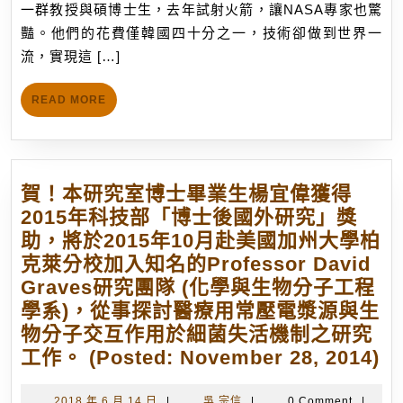
月
一群教授與碩博士生，去年試射火箭，讓NASA專家也驚
群
14
豔。他們的花費僅韓國四十分之一，技術卻做到世界一
瘋
日
流，實現這 […]
狂
科
READ
READ MORE
學
MORE
家
讓
台
賀！本研究室博士畢業生楊宜偉獲得
灣
2015年科技部「博士後國外研究」獎
在
助，將於2015年10月赴美國加州大學柏
太
克萊分校加入知名的Professor David
空
Graves研究團隊 (化學與生物分子工程
留
學系)，從事探討醫療用常壓電漿源與生
名
物分子交互作用於細菌失活機制之研究
(Pos
賀
工作。 (Posted: November 28, 2014)
Febr
本
6,
2018
吳
2018 年 6 月 14 日
|
吳 宗信
|
0 Comment
|