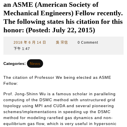
an ASME (American Society of
Mechanical Engineers) Fellow recently.
The following states his citation for this
honor: (Posted: July 22, 2015)
2018
吳
2018 年 6 月 14 日
吳 宗信
0 Comment
年
宗
下午 1:47
6
信
月
Categories:
News
14
日
The citation of Professor We being elected as ASME
Fellow:
Prof. Jong-Shinn Wu is a famous scholar in paralleling
computing of the DSMC method with unstructured grid
topology using MPI and CUDA and several pioneering
schemes/implementations in speeding up the DSMC
method for modeling rarefied gas dynamics and non-
equilibrium gas flow, which is very useful in hypersonic