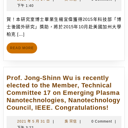
研
2015
年
宗
下午 1:40
究
6
信
室
月
賀！本研究室博士畢業生楊宜偉獲得2015年科技部「博
博
14
士後國外研究」獎助，將於2015年10月赴美國加州大學
士
日
柏克 […]
畢
業
READ
READ MORE
生
MORE
楊
宜
偉
Prof. Jong-Shinn Wu is recently
獲
elected to the Member, Technical
得
Committee 17 on Emerging Plasma
20
Nanotechnologies, Nanotechnology
年
Prof.
Council, IEEE. Congratulations!
科
Jong-
技
Shinn
2021
吳
2021 年 5 月 31 日
|
吳 宗信
|
0 Comment
|
部
年
宗
下午 3:22