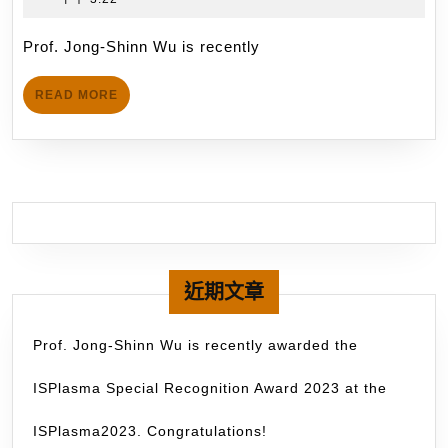
Wu
「
5
信
is
士
月
Prof. Jong-Shinn Wu is recently
recent
31
後
elect
日
國
READ
READ MORE
to
MORE
外
the
研
Membe
究
Techn
獎
Commi
助
17
將
on
於
Emerg
近期文章
20
Plas
年
Nanot
Prof. Jong-Shinn Wu is recently awarded the
10
Nanot
月
ISPlasma Special Recognition Award 2023 at the
Counc
赴
IEEE.
ISPlasma2023. Congratulations!
美
Congr