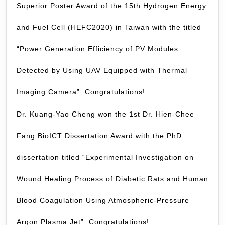
Gr
Superior Poster Award of the 15th Hydrogen Energy
研
and Fuel Cell (HEFC2020) in Taiwan with the titled
究
團
“Power Generation Efficiency of PV Modules
隊
(
Detected by Using UAV Equipped with Thermal
學
Imaging Camera”. Congratulations!
與
生
Dr. Kuang-Yao Cheng won the 1st Dr. Hien-Chee
物
分
Fang BioICT Dissertation Award with the PhD
子
dissertation titled “Experimental Investigation on
工
程
Wound Healing Process of Diabetic Rats and Human
學
系
Blood Coagulation Using Atmospheric-Pressure
從
Argon Plasma Jet”. Congratulations!