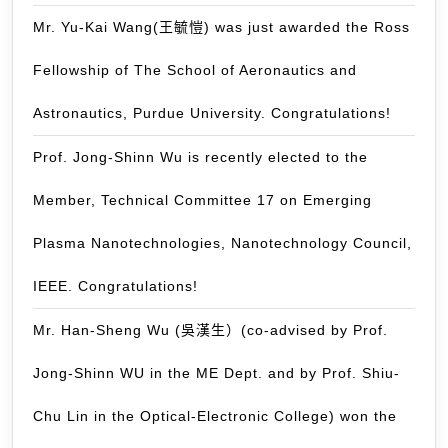
國
Mr. Yu-Kai Wang(王毓愷) was just awarded the Ross
加
州
Fellowship of The School of Aeronautics and
大
Astronautics, Purdue University. Congratulations!
學
柏
Prof. Jong-Shinn Wu is recently elected to the
克
萊
Member, Technical Committee 17 on Emerging
分
Plasma Nanotechnologies, Nanotechnology Council,
校
加
IEEE. Congratulations!
入
知
Mr. Han-Sheng Wu (吳漢生）(co-advised by Prof.
名
Jong-Shinn WU in the ME Dept. and by Prof. Shiu-
的
Pr
Chu Lin in the Optical-Electronic College) won the
Da