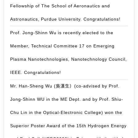
會
Fellowship of The School of Aeronautics and
「博
士
Astronautics, Purdue University. Congratulations!
生
赴
Prof. Jong-Shinn Wu is recently elected to the
國
Member, Technical Committee 17 on Emerging
外
研
Plasma Nanotechnologies, Nanotechnology Council,
究
(千
IEEE. Congratulations!
里
Mr. Han-Sheng Wu (吳漢生）(co-advised by Prof.
馬
計
Jong-Shinn WU in the ME Dept. and by Prof. Shiu-
畫)
」
Chu Lin in the Optical-Electronic College) won the
獎
Superior Poster Award of the 15th Hydrogen Energy
助。