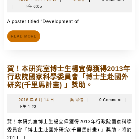
ti
Wu
年
宗
|
下午 6:05
“
as
12
信
of
the
月
A poster titled “Development of
Q
11
corresponding
Hy
日
author,
READ
READ MORE
R
MORE
has
E
been
Le
downloaded
Pl
賀！本研究室博士生楊宜偉獲得2013年
252
(4
行政院國家科學委員會「博士生赴國外
times
H
賀！
研究(千里馬計畫) 」獎助。
since
b
本
the
Yu
研
2018
吳
2018 年 6 月 14 日
|
吳 宗信
|
0 Comment
|
publication
Li
年
宗
下午 1:23
究
on
Li
6
信
室
line.
et
月
賀！本研究室博士生楊宜偉獲得2013年行政院國家科學
博
(Posted:
14
al
委員會「博士生赴國外研究(千里馬計畫) 」獎助，將於
士
March
日
w
201 […]