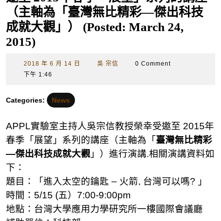
（主軸為「臺灣無比精彩—傑出科技
成就大觀」） (Posted: March 24,
2015)
2018
吳
2018 年 6 月 14 日
吳 宗信
0 Comment
年
宗
下午 1:46
6
信
月
Categories:
News
14
日
APPL實驗室主持人吳宗信教授榮幸受邀至
2015
年
春季「展望」系列的講座（主軸為「
臺灣無比精彩
—
傑出科技成就大觀
」）進行演講.相關演講資料如
下：
題目：「進入太空的鑰匙 – 火箭, 台灣可以嗎? 」
時間：5/15 (五）7:00-9:00pm
地點：台灣大學應用力學研究所一樓國際會議廳