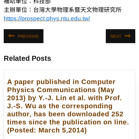
補助單位：科技部
主辦單位：台灣大學物理系暨天文物理研究所
https://prospect.phys.ntu.edu.tw/
文
PREVIOUS
NEXT
Previous
Next
章
post:
post:
導
Related Posts
覽
A paper published in Computer
Physics Communications (May
2013) by Y.-J. Lin et al. with Prof.
J.-S. Wu as the corresponding
author, has been downloaded 252
times since the publication on line.
A
(Posted: March 5,2014)
paper