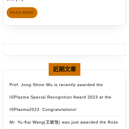
生
5,2014)
a
楊
wi
READ
READ MORE
宜
MORE
th
偉
2
獲
be
得
po
2013
b
年
th
行
Ae
政
近期文章
&
院
As
國
Prof. Jong-Shinn Wu is recently awarded the
P
家
of
ISPlasma Special Recognition Award 2023 at the
科
M
學
ISPlasma2023. Congratulations!
Co
委
員
Mr. Yu-Kai Wang(王毓愷) was just awarded the Ross