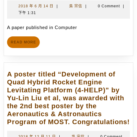
published
2018
吳
2018 年 6 月 14 日
|
吳 宗信
|
0 Comment
|
年
宗
下午 1:31
in
6
信
Computer
月
A paper published in Computer
Physics
14
Communicatio
日
READ
READ MORE
(May
MORE
2013)
by
Y.-
A poster titled “Development of
J.
Quad Hybrid Rocket Engine
Lin
Levitating Platform (4-HELP)” by
et
Yu-Lin Liu et al, was awarded with
al.
the 2nd best poster by the
with
Aeronautics & Astronautics
Prof.
A
Program of MOST. Congratulations!
J.-
po
S.
2018
吳
2018 年 12 月 11 日
|
吳 宗信
|
0 Comment