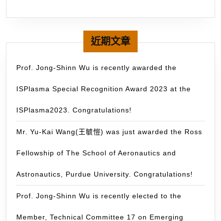
Graduate
究
Student
(千
Study
里
Abroad
近期文章
馬
Program
計
(GSSAP)
Prof. Jong-Shinn Wu is recently awarded the
畫)
(千
」
ISPlasma Special Recognition Award 2023 at the
里
獎
馬）
ISPlasma2023. Congratulations!
助。
to
the
Mr. Yu-Kai Wang(王毓愷) was just awarded the Ross
ME
Fellowship of The School of Aeronautics and
Department
of
Astronautics, Purdue University. Congratulations!
Texas
A
Prof. Jong-Shinn Wu is recently elected to the
&
Member, Technical Committee 17 on Emerging
M