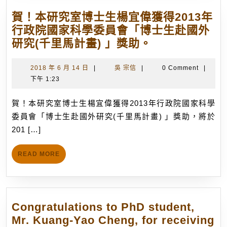
for
賀！本研究室博士生楊宜偉獲得2013年
Young
行政院國家科學委員會「博士生赴國外
Scientist
賀！
研究(千里馬計畫) 」獎助。
Lecture
本
Competition
研
2018
吳
2018 年 6 月 14 日
|
吳 宗信
|
0 Comment
|
(NANOSMAT
年
宗
下午 1:23
究
2013)
6
信
室
月
賀！本研究室博士生楊宜偉獲得2013年行政院國家科學
博
14
委員會「博士生赴國外研究(千里馬計畫) 」獎助，將於
士
日
201 […]
生
楊
READ
READ MORE
宜
MORE
偉
獲
得
Congratulations to PhD student,
2013
Mr. Kuang-Yao Cheng, for receiving