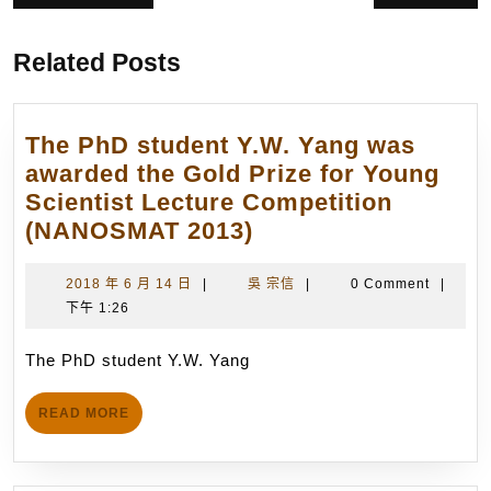
章
post:
post:
導
Related Posts
覽
The PhD student Y.W. Yang was
awarded the Gold Prize for Young
Scientist Lecture Competition
The
(NANOSMAT 2013)
PhD
student
2018
吳
2018 年 6 月 14 日
|
吳 宗信
|
0 Comment
|
年
宗
下午 1:26
Y.W.
6
信
Yang
月
The PhD student Y.W. Yang
was
14
awarded
日
READ
READ MORE
the
MORE
Gold
Prize