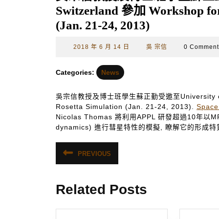
Switzerland 參加 Workshop for
(Jan. 21-24, 2013)
2018
吳
2018 年 6 月 14 日
吳 宗信
0 Commen
年
宗
6
信
Categories:
News
月
14
吳宗信教授及博士班學生蘇正勤受邀至University of Bern
日
Rosetta Simulation (Jan. 21-24, 2013).
Space
Nicolas Thomas 將利用APPL 研發超過10年以MP
dynamics) 進行彗星特性的模擬, 瞭解它的形成特
文
PREVIOUS
Previous
章
post:
導
Related Posts
覽