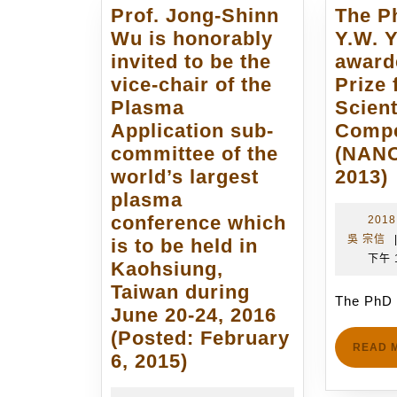
Prof. Jong-Shinn
The P
Wu is honorably
Y.W. 
invited to be the
award
vice-chair of the
Prize 
Plasma
Scient
Application sub-
Compe
committee of the
(NAN
world’s largest
2013)
plasma
conference which
2018
吳 宗信
is to be held in
下午 
Kaohsiung,
Taiwan during
The PhD
June 20-24, 2016
(Posted: February
READ 
Prof.
6, 2015)
Jong-