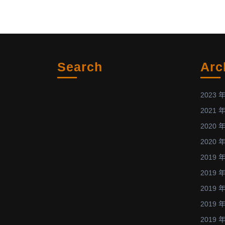
the
world’s
largest
plasma
conference
Search
Arc
which
is
to
2023 年
be
2021 年
held
2020 年
in
2020 年
Kaohsiung,
Taiwan
2019 年
during
2019 年
June
2019 年
20-
2019 年
24,
2019 年
2016