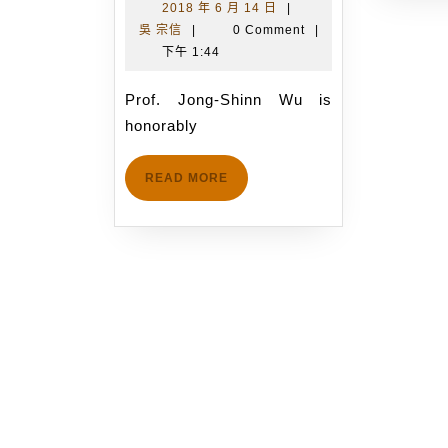
Shinn
f
2018
2018 年 6 月 14 日
|
吳
年
吳 宗信
|
0 Comment
|
Wu
宗
6
下午 1:44
is
信
月
honorably
14
Prof. Jong-Shinn Wu is
invited
日
honorably
to
be
READ
READ MORE
the
MORE
vice-
chair
of
the
Plasma
Application
sub-
committee
of