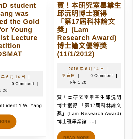
hD student
賀！本研究室畢業生
Yang was
邱沅明博士獲得
ed the Gold
「第17屆科林論文
for Young
獎」(Lam
ist Lecture
Research Award)
tition
博士論文優等獎
賀！
OSMAT
(11/1/2012)
The
本
PhD
研
2018
2018 年 6 月 14 日
|
吳
年
吳 宗信
|
0 Comment
|
student
究
2018
 年 6 月 14 日
|
宗
6
下午 1:20
吳
年
|
0 Comment
|
Y.W.
室
信
月
宗
6
1:26
Yang
畢
14
賀！本研究室畢業生邱沅明
信
月
was
業
日
14
 student Y.W. Yang
博士獲得 「第17屆科林論文
awarded
生
日
獎」(Lam Research Award)
the
邱
博士班畢業論 […]
READ
MORE
Gold
沅
MORE
Prize
明
READ
READ MORE