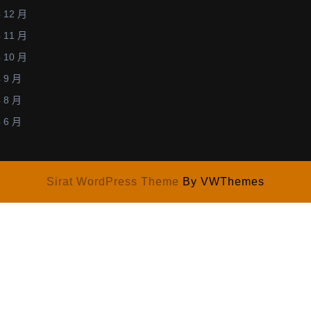
 12 月
 11 月
 10 月
 9 月
 8 月
 6 月
Sirat WordPress Theme
By VWThemes