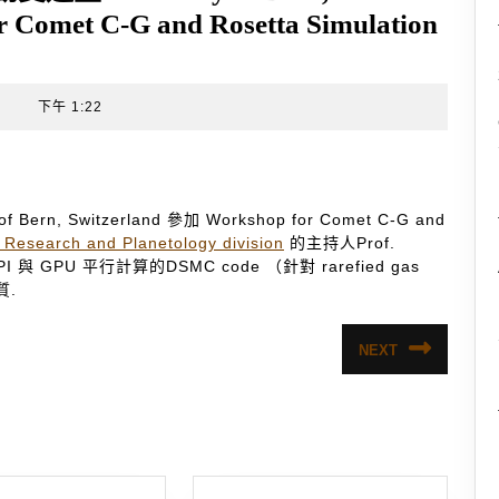
 Comet C-G and Rosetta Simulation
t
下午 1:22
, Switzerland 參加 Workshop for Comet C-G and
 Research and Planetology division
的主持人Prof.
I 與 GPU 平行計算的DSMC code （針對 rarefied gas
質.
NEXT
Next
post: